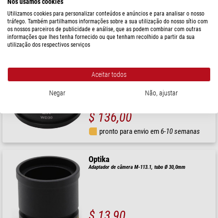
Nós usamos cookies
Utilizamos cookies para personalizar conteúdos e anúncios e para analisar o nosso
$ 157,00
tráfego. Também partilhamos informações sobre a sua utilização do nosso sítio com
os nossos parceiros de publicidade e análise, que as podem combinar com outras
pronto para envio em
6-10 semanas
informações que lhes tenha fornecido ou que tenham recolhido a partir da sua
utilização dos respectivos serviços
Optika
Objetivo Lente auxiliar ST-087, 2,0x para a série SZM
Aceitar todos
Negar
Não, ajustar
$ 136,00
pronto para envio em
6-10 semanas
Optika
Adaptador de câmera M-113.1, tubo Ø 30,0mm
$ 13,90