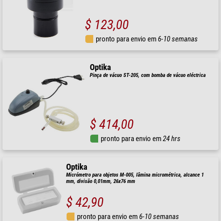
$ 123,00
pronto para envio em
6-10 semanas
Optika
Pinça de vácuo ST-205, com bomba de vácuo eléctrica
$ 414,00
pronto para envio em
24 hrs
Optika
Micrómetro para objetos M-005, lâmina micrométrica, alcance 1
mm, divisão 0,01mm, 26x76 mm
$ 42,90
pronto para envio em
6-10 semanas