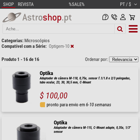
SHOP
REVISTA
%SALE%
PT / $
Categorias:
Microscópios
Compatível com a Série:
Optigem-10
Produto 1 - 16 de 16
Ordenar por:
Optika
Adaptador de câmera M-118, 0,75x, sensor f.1/1.8 e 2/3 polegadas,
tubo ocular, 23, 30, 30,5 mm, C-Mount
$ 100,00
pronto para envio em
6-10 semanas
Optika
Adaptador de câmera M-115, C-Mount adapte, 0,35x, 1/3"
sensor