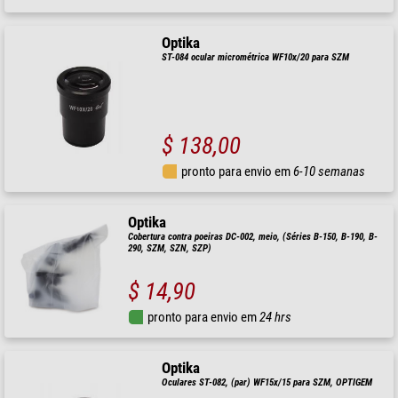
Optika
ST-084 ocular micrométrica WF10x/20 para SZM
$ 138,00
pronto para envio em
6-10 semanas
Optika
Cobertura contra poeiras DC-002, meio, (Séries B-150, B-190, B-
290, SZM, SZN, SZP)
$ 14,90
pronto para envio em
24 hrs
Optika
Oculares ST-082, (par) WF15x/15 para SZM, OPTIGEM