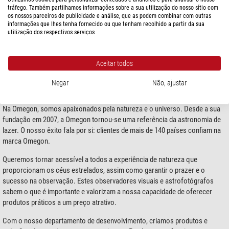
profissionais. Quer prefira olhar para as profundezas do universo, para os
tráfego. Também partilhamos informações sobre a sua utilização do nosso sítio com
os nossos parceiros de publicidade e análise, que as podem combinar com outras
mais ínfimos seres vivos ou para a grande natureza — com os
telescópios
,
informações que lhes tenha fornecido ou que tenham recolhido a partir da sua
microscópios
,
binóculos
e
Spotting Scopes
da Omegon abre-se diante de si
utilização dos respectivos serviços
toda uma nova visão do mundo. Temos produtos para principiantes,
avançados e profissionais, adaptados à medida das necessidades de cada
um.
Aceitar todos
Negar
Não, ajustar
Somos a Omegon
Na Omegon, somos apaixonados pela natureza e o universo. Desde a sua
fundação em 2007, a Omegon tornou-se uma referência da astronomia de
lazer. O nosso êxito fala por si: clientes de mais de 140 países confiam na
marca Omegon.
Queremos tornar acessível a todos a experiência de natureza que
proporcionam os céus estrelados, assim como garantir o prazer e o
sucesso na observação. Estes observadores visuais e astrofotógrafos
sabem o que é importante e valorizam a nossa capacidade de oferecer
produtos práticos a um preço atrativo.
Com o nosso departamento de desenvolvimento, criamos produtos e