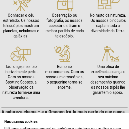
Conhecer o céu
Observação ou
No rasto da natureza.
estrelado. Os nossos
fotografia, os nossos
Os nossos binóculos
telescópios mostram
acessórios tiram o
captam toda a
planetas, nebulosas e
melhor partido de cada
diversidade da Terra.
galáxias.
telescópio.
Tão longe, mas tão
Rumo ao
Uma ótica de
incrivelmente perto.
microcosmos. Com os
excelência alcança o
Com os nossos
nossos microscópios,
seu máximo
Spotting Scopes, a
o pequenino torna-se
desempenho quando
observação da
enorme.
os nossos tripés lhe
natureza torna-se uma
garantem o apoio.
aventura.
A natureza chama – e a Omegon trá-la mais perto do que nunca
Observação da natureza para todos – a Omegon assumiu esta missão ao
Nós usamos cookies
desenvolver óticas de alto desempenho e práticas para amadores e
Utilizamos cookies para personalizar conteúdos e anúncios e para analisar o nosso