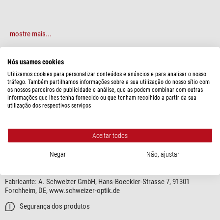
mostre mais...
Nós usamos cookies
ESPECIFICAÇÕES
Utilizamos cookies para personalizar conteúdos e anúncios e para analisar o nosso
tráfego. Também partilhamos informações sobre a sua utilização do nosso sítio com
Capacidade
os nossos parceiros de publicidade e análise, que as podem combinar com outras
informações que lhes tenha fornecido ou que tenham recolhido a partir da sua
Tipo
Lente de aumento para relojoeiro
utilização dos respectivos serviços
área de especialização
Lupas
sim
Aceitar todos
Negar
Não, ajustar
SEGURANÇA DOS PRODUTOS
Fabricante:
A. Schweizer GmbH, Hans-Boeckler-Strasse 7, 91301
Forchheim, DE, www.schweizer-optik.de
Segurança dos produtos