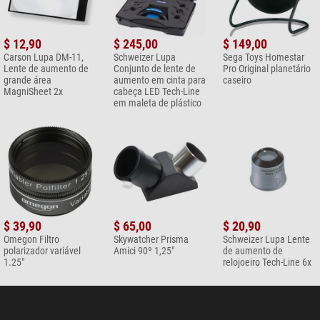
$ 12,90
$ 245,00
$ 149,00
Carson Lupa DM-11,
Schweizer Lupa
Sega Toys Homestar
Lente de aumento de
Conjunto de lente de
Pro Original planetário
grande área
aumento em cinta para
caseiro
MagniSheet 2x
cabeça LED Tech-Line
em maleta de plástico
$ 39,90
$ 65,00
$ 20,90
Omegon Filtro
Skywatcher Prisma
Schweizer Lupa Lente
polarizador variável
Amici 90º 1,25"
de aumento de
1.25"
relojoeiro Tech-Line 6x