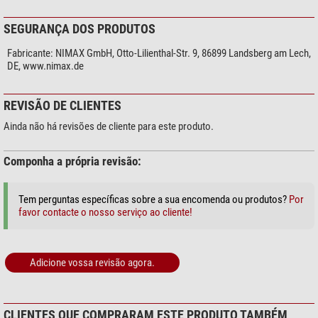
seus filhos também podem manuseá-las com segurança.
SEGURANÇA DOS PRODUTOS
O seu arquivo de preparações
Fabricante:
NIMAX GmbH, Otto-Lilienthal-Str. 9, 86899 Landsberg am Lech,
Com 50 lâminas, você recebe vidros suficientes para uma microscopia
DE, www.nimax.de
intensiva. Assim, você pode preparar quantas lâminas preparadas desejar.
Desta forma, sua coleção de preparados, da qual você pode se orgulhar,
cresce rapidamente.
REVISÃO DE CLIENTES
Dimensão padrão de 26 x 76 mm
Ainda não há revisões de cliente para este produto.
A maioria das caixas para preparações está normalizada para as
Componha a própria revisão:
dimensões 26x76 mm. Se pretender guardar uma nova lâmina preparada,
com estas lâminas para objectos é muito fácil. Graças a estas dimensões
universais, a sua preparação também cabe em caixas de outros
Tem perguntas específicas sobre a sua encomenda ou produtos?
Por
fabricantes.
favor contacte o nosso serviço ao cliente!
Adicione vossa revisão agora.
CLIENTES QUE COMPRARAM ESTE PRODUTO TAMBÉM