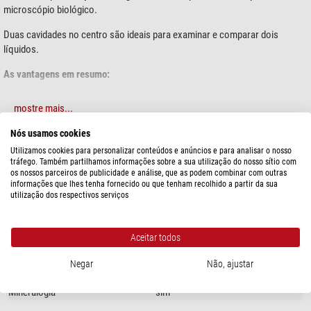
microscópio biológico.
Duas cavidades no centro são ideais para examinar e comparar dois
líquidos.
As vantagens em resumo:
50 lâminas em vidro
mostre mais...
Arestas lixadas: para que ninguém se magoe
Elevada qualidade ótica
Nós usamos cookies
Dimensões padrão 26x76 m: compatível com outras lamelas
ESPECIFICAÇÕES
Utilizamos cookies para personalizar conteúdos e anúncios e para analisar o nosso
tráfego. Também partilhamos informações sobre a sua utilização do nosso sítio com
2 cavidades para a análise de líquidos.
os nossos parceiros de publicidade e análise, que as podem combinar com outras
área de especialização
informações que lhes tenha fornecido ou que tenham recolhido a partir da sua
Em vidro com bordas polidas
utilização dos respectivos serviços
Hobby
sim
Estas lâminas porta-objetos são feitas de vidro e não de plástico, como é
Áreas de uso
comum encontrar. Opticamente, as lâminas porta-objetos são de alta
Aceitar todos
Crianças
sim
qualidade, pois, afinal, o seu microscópio também precisa iluminar o objeto
por baixo.
Colecionador
não
Negar
Não, ajustar
Naturalista
sim
Todas as 50 lâminas têm as bordas polidas. Assim, não há bordas afiadas
Mineralogia
sim
ou cantos pontiagudos que possam causar ferimentos. Desta forma, os