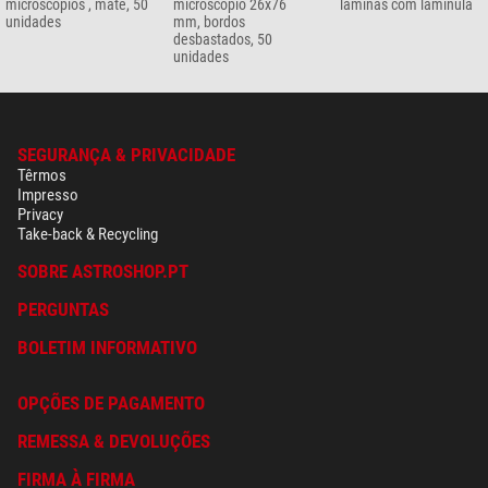
microscópios , mate, 50
microscópio 26x76
lâminas com lamínula
unidades
mm, bordos
desbastados, 50
unidades
SEGURANÇA & PRIVACIDADE
Têrmos
Impresso
Privacy
Take-back & Recycling
SOBRE ASTROSHOP.PT
PERGUNTAS
BOLETIM INFORMATIVO
OPÇÕES DE PAGAMENTO
REMESSA & DEVOLUÇÕES
FIRMA À FIRMA