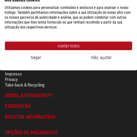
Utilizamos cookies para personalizar conteúdos e anúncios e para analisar o nosso
tráfego. Também partilhamos informações sobre a sua utilização do nosso sítio com
os nossos parceiros de publicidade e análise, que as podem combinar com outras
informações que lhes tenha fornecido ou que tenham recolhido a partir da sua
utilização dos respectivos serviços
Aceitar todos
Negar
Não, ajustar
SEGURANÇA & PRIVACIDADE
Têrmos
Impresso
Privacy
Take-back & Recycling
SOBRE ASTROSHOP.PT
PERGUNTAS
BOLETIM INFORMATIVO
OPÇÕES DE PAGAMENTO