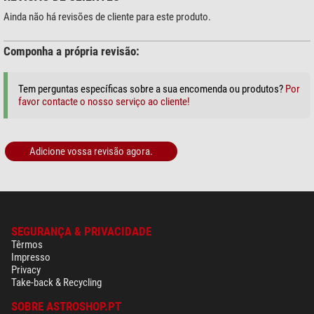
Ainda não há revisões de cliente para este produto.
Componha a própria revisão:
+ Mostrar mais acessórios nesta categoria: 2
Manutenção & limpeza (1)
Tem perguntas específicas sobre a sua encomenda ou produtos?
Por
favor contacte o nosso serviço ao cliente!
Omegon Pano de limpeza
SPUDZ Microfaser
$ 19,90*
Adicione vossa revisão agora.
*
Todos os preços incluem imposto e custos de remessa.
SEGURANÇA & PRIVACIDADE
Têrmos
Impresso
Privacy
Take-back & Recycling
SOBRE ASTROSHOP.PT