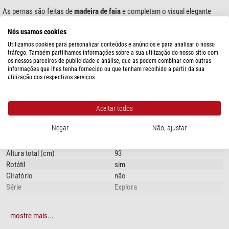
As pernas são feitas de
madeira de faia
e completam o visual elegante
deste globo. Graças às
rodas giratórias
, o globo pode ser facilmente
Nós usamos cookies
movido.
Utilizamos cookies para personalizar conteúdos e anúncios e para analisar o nosso
A esfera do globo é fabricada em
plástico
especial
à base de celulose
. Isto
tráfego. Também partilhamos informações sobre a sua utilização do nosso sítio com
os nossos parceiros de publicidade e análise, que as podem combinar com outras
confere-lhe um aspeto natural, sendo leve e, ainda assim, estável.
mostre mais...
informações que lhes tenha fornecido ou que tenham recolhido a partir da sua
utilização dos respectivos serviços
A imagem cartográfica da série
“Universal Globe”
apresenta os
conhecimentos geográficos dos
séculos XVII e XVIII
. Assenta no trabalho
ESPECIFICAÇÕES
dos
cartógrafos holandeses contemporâneos,
que se basearam em
Aceitar todos
relatórios de exploradores estrangeiros como Barents, Le Maire, Tasman e
Geral
Roggeveen.
Negar
Não, ajustar
Tipo de construção
Modelo com pé
Outras cartografias que foram produzidas nessa época complementam a
Diâmetro (cm)
40
imagem cartográfica com lugares distantes, à época apenas vagamente
Altura total (cm)
93
conhecidos, como por exemplo, uma grande parte do Império Mongol, a
Rotátil
sim
zona subpolar norte-americana e a costa leste da Austrália. A "terra
Giratório
não
incognita" do Ártico e da Antártida está ensombreada.
Série
Explora
A Zoffoli manteve o uso habitual de
designações latinas
, uma vez que
Cartografia
estas são uma característica comum das diferentes cartografias. Os
mostre mais...
Cartografia sem iluminação
Físico, histórico
desenhos reproduzem os motivos ornamentais e
mitológicos
que eram