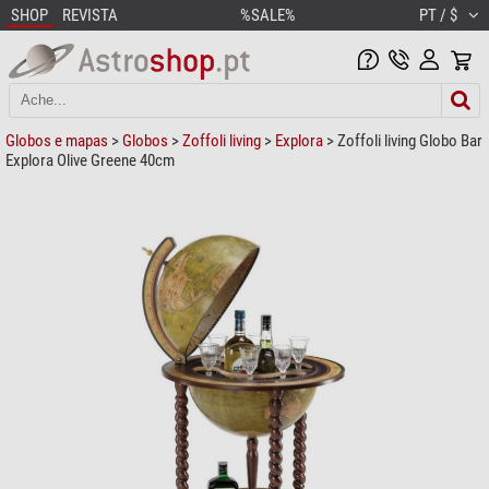
SHOP
REVISTA
%SALE%
PT / $
Globos e mapas
>
Globos
>
Zoffoli living
>
Explora
> Zoffoli living Globo Bar
Explora Olive Greene 40cm