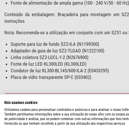
Fonte de alimentação de ampla gama (100 - 240 V/50 - 60 Hz)
Conteúdo da embalagem: Braçadeira para montagem em SZ2-S
instruções
Nota: Recomenda-se a utilização em conjunto com um SZ51 ou
Suporte para luz de fundo SZ2-ILA (N1199300)
Adaptador de guia de luz SZ2-TLGAD (N1222100)
Linha coletora SZ2-LGCL-1-2 (N2676900)
Fonte de luz LED KL300LED (KL300LED)
Condutor de luz KL300-BL145/600-ILA-2 (E0433295)
Placa de vidro transparente SP-C (033402)
ESPECIFICAÇÕES
Nós usamos cookies
Utilizamos cookies para personalizar conteúdos e anúncios e para analisar o nosso tráfe
Compatível com a Série
Também partilhamos informações sobre a sua utilização do nosso sítio com os nossos p
de publicidade e análise, que as podem combinar com outras informações que lhes tenh
CX43
fornecido ou que tenham recolhido a partir da sua utilização dos respectivos serviços
CX33