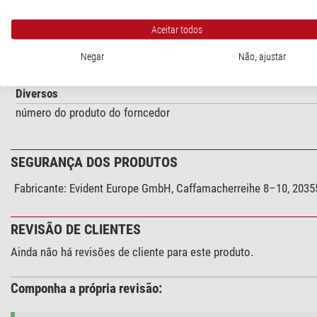
CX23
CKX53
Aceitar todos
SZ51-61
Negar
Não, ajustar
SZX7
Diversos
número do produto do forncedor
SEGURANÇA DOS PRODUTOS
Fabricante:
Evident Europe GmbH, Caffamacherreihe 8–10, 20355
REVISÃO DE CLIENTES
Ainda não há revisões de cliente para este produto.
Componha a própria revisão: