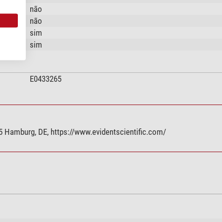
não
não
sim
sim
E0433265
 Hamburg, DE, https://www.evidentscientific.com/