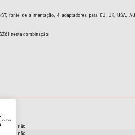
T, fonte de alimentação, 4 adaptadores para EU, UK, USA, A
 SZ61 nesta combinação:
go.
arceiros
a
não
não