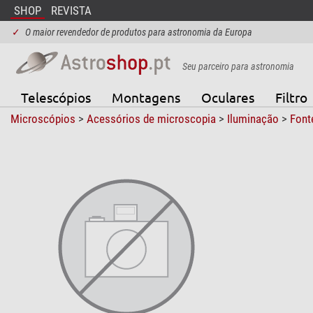
SHOP
REVISTA
✓
O maior revendedor de produtos para astronomia da Europa
Seu parceiro para astronomia
Telescópios
Montagens
Oculares
Filtro
Microscópios
>
Acessórios de microscopia
>
Iluminação
>
Fonte