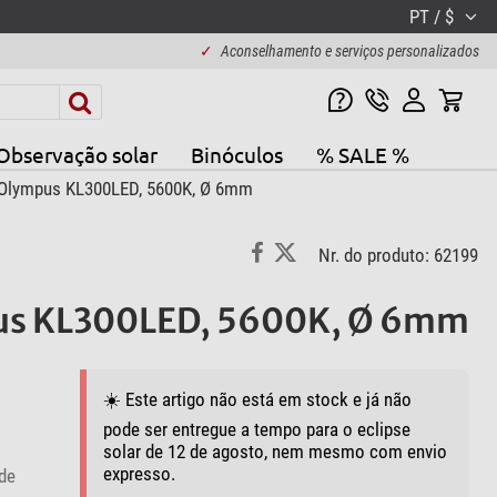
PT / $
✓
Aconselhamento e serviços personalizados
Observação solar
Binóculos
% SALE %
D Olympus KL300LED, 5600K, Ø 6mm
Nr. do produto: 62199
pus KL300LED, 5600K, Ø 6mm
☀️ Este artigo não está em stock e já não
pode ser entregue a tempo para o eclipse
solar de 12 de agosto, nem mesmo com envio
expresso.
de