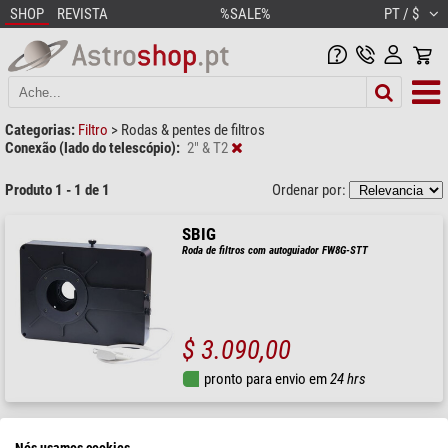
SHOP
REVISTA
%SALE%
PT / $
Categorias:
Filtro
>
Rodas & pentes de filtros
Conexão (lado do telescópio):
2" & T2
Produto 1 - 1 de 1
Ordenar por:
SBIG
Roda de filtros com autoguiador FW8G-STT
$ 3.090,00
pronto para envio em
24 hrs
Nós usamos cookies