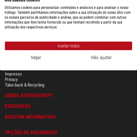
Utilizamos cookies para personalizar conteúdos e anúncios e para analisar o nosso
tráfego. Também partilhamos informações sobre a sua utilização do nosso sítio com
os nossos parceiros de publicidade e análise, que as podem combinar com outras
informações que lhes tenha fornecido ou que tenham recolhido a partir da sua
utilização dos respectivos serviços
Aceitar todos
Negar
Não, ajustar
SEGURANÇA & PRIVACIDADE
Têrmos
Impresso
Privacy
Take-back & Recycling
SOBRE ASTROSHOP.PT
PERGUNTAS
BOLETIM INFORMATIVO
OPÇÕES DE PAGAMENTO