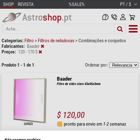
SHOP
REVISTA
%SALE%
PT / $
Categorias:
Filtro
>
Filtros de nebulosas
>
Combinações e conjuntos
Fabricantes:
Baader
Preços:
120 - 170 $
Produto 1 - 1 de 1
Ordenar por:
Baader
Filtro de vidro claro 65x65x3mm
$ 120,00
pronto para envio em
1-2 semanas
Nós usamos cookies