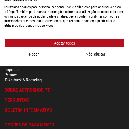
Utilizamos cookies para personalizar conteúdos e anúncios e para analisar o nosso
tráfego. Também partilhamos informações sobre a sua utilização do nosso sítio com
os nossos parceiros de publicidade e análise, que as podem combinar com outras
informações que lhes tenha fornecido ou que tenham recolhido a partir da sua
utilização dos respectivos serviços
Aceitar todos
Negar
Não, ajustar
SEGURANÇA & PRIVACIDADE
Têrmos
Impresso
Privacy
Take-back & Recycling
SOBRE ASTROSHOP.PT
PERGUNTAS
BOLETIM INFORMATIVO
OPÇÕES DE PAGAMENTO