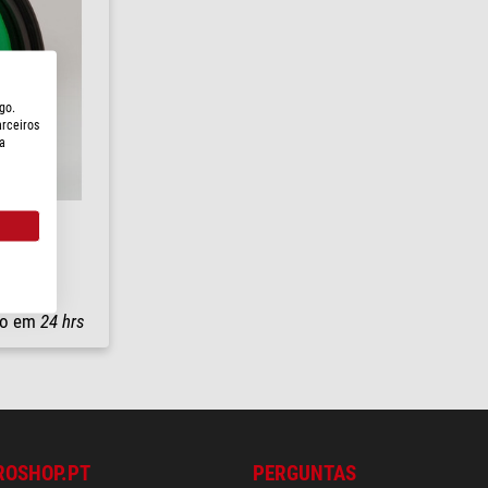
go.
arceiros
a
io em
24 hrs
ROSHOP.PT
PERGUNTAS