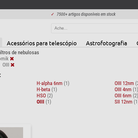
✓
7500+ artigos disponíveis em stock
Acessórios para telescópio
Astrofotografia
iltros de nebulosas
omik
OIII
:
H-alpha 6nm
(1)
OIII 12nm
(
H-beta
(1)
OIII 4nm
(1
HSO
(2)
OIII 6nm
(2
OIII
(1)
SII 12nm
(1