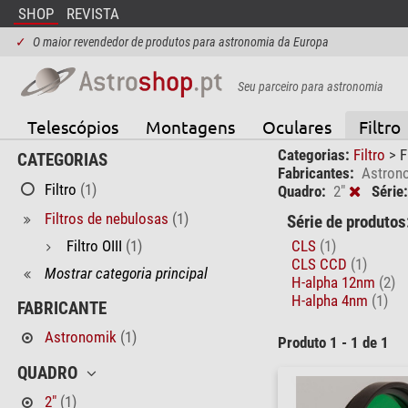
SHOP
REVISTA
✓
O maior revendedor de produtos para astronomia da Europa
Seu parceiro para astronomia
Telescópios
Montagens
Oculares
Filtro
Categorias:
Filtro
>
F
CATEGORIAS
Fabricantes:
Astron
Filtro
(1)
Quadro:
2"
Série:
Filtros de nebulosas
(1)
Série de produtos
Filtro OIII
(1)
CLS
(1)
CLS CCD
(1)
Mostrar categoria principal
H-alpha 12nm
(2)
H-alpha 4nm
(1)
FABRICANTE
Astronomik
(1)
Produto 1 - 1 de 1
QUADRO
2"
(1)