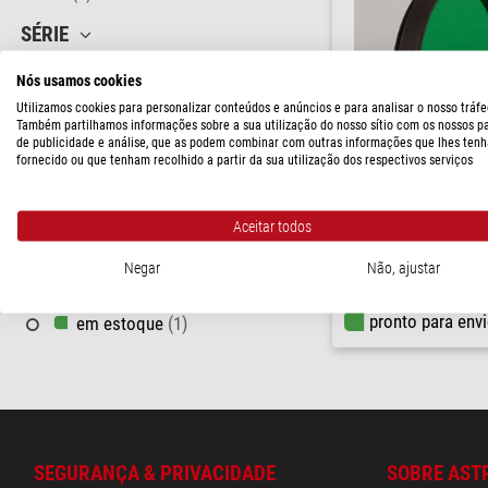
SÉRIE
OIII
(1)
Nós usamos cookies
Utilizamos cookies para personalizar conteúdos e anúncios e para analisar o nosso tráfe
CONEXÃO (LADO DO TELESCÓPIO)
Também partilhamos informações sobre a sua utilização do nosso sítio com os nossos p
de publicidade e análise, que as podem combinar com outras informações que lhes tenh
fornecido ou que tenham recolhido a partir da sua utilização dos respectivos serviços
2"
(1)
PREÇO
Astronomik
Aceitar todos
filtro OIII de 2"
170 - 230 $
(1)
Negar
Não, ajustar
$ 230,00
PRAZO DE ENTREGA
pronto para env
em estoque
(1)
SEGURANÇA & PRIVACIDADE
SOBRE AST