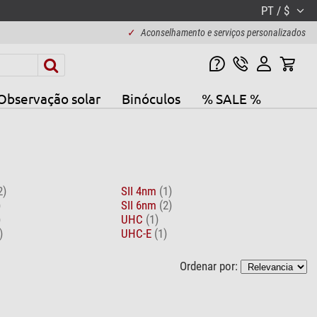
PT / $
✓
Aconselhamento e serviços personalizados
Observação solar
Binóculos
% SALE %
2)
SII 4nm
(1)
)
SII 6nm
(2)
)
UHC
(1)
)
UHC-E
(1)
Ordenar por: