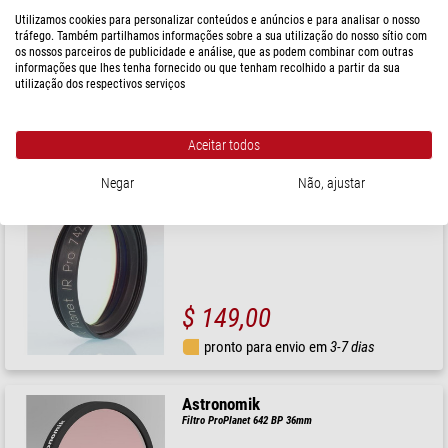
Astronomik
Filtro ProPlanet 642 BP EOS XL Clip
Utilizamos cookies para personalizar conteúdos e anúncios e para analisar o nosso
tráfego. Também partilhamos informações sobre a sua utilização do nosso sítio com
os nossos parceiros de publicidade e análise, que as podem combinar com outras
informações que lhes tenha fornecido ou que tenham recolhido a partir da sua
utilização dos respectivos serviços
$ 172,00
pronto para envio em
3-7 dias
Aceitar todos
Negar
Não, ajustar
Astronomik
Filtro ProPlanet 642 BP T2
$ 149,00
pronto para envio em
3-7 dias
Astronomik
Filtro ProPlanet 642 BP 36mm