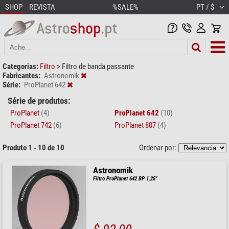
SHOP
REVISTA
%SALE%
PT / $
Categorias:
Filtro
>
Filtro de banda passante
Fabricantes:
Astronomik
Série:
ProPlanet 642
Série de produtos:
ProPlanet
(4)
ProPlanet 642
(10)
ProPlanet 742
(6)
ProPlanet 807
(4)
Produto 1 - 10 de 10
Ordenar por:
Astronomik
Filtro ProPlanet 642 BP 1,25"