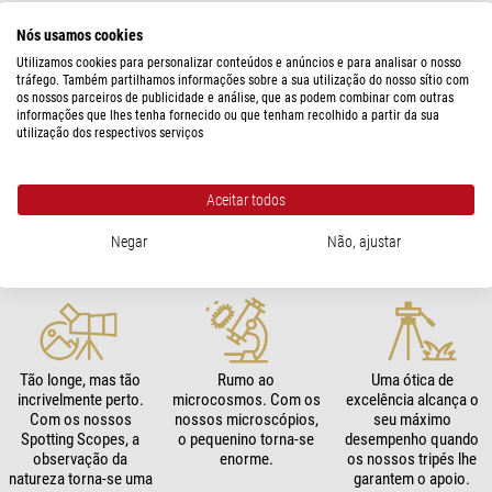
Nós usamos cookies
A NATUREZA, DO MUITO GRANDE AO PEQUENÍSSIMO –
Utilizamos cookies para personalizar conteúdos e anúncios e para analisar o nosso
COM A OMEGON
tráfego. Também partilhamos informações sobre a sua utilização do nosso sítio com
os nossos parceiros de publicidade e análise, que as podem combinar com outras
informações que lhes tenha fornecido ou que tenham recolhido a partir da sua
utilização dos respectivos serviços
Conhecer o céu
Observação ou
No rasto da natureza.
Aceitar todos
estrelado. Os nossos
fotografia, os nossos
Os nossos binóculos
telescópios mostram
acessórios tiram o
captam toda a
Negar
Não, ajustar
planetas, nebulosas e
melhor partido de cada
diversidade da Terra.
galáxias.
telescópio.
Tão longe, mas tão
Rumo ao
Uma ótica de
incrivelmente perto.
microcosmos. Com os
excelência alcança o
Com os nossos
nossos microscópios,
seu máximo
Spotting Scopes, a
o pequenino torna-se
desempenho quando
observação da
enorme.
os nossos tripés lhe
natureza torna-se uma
garantem o apoio.