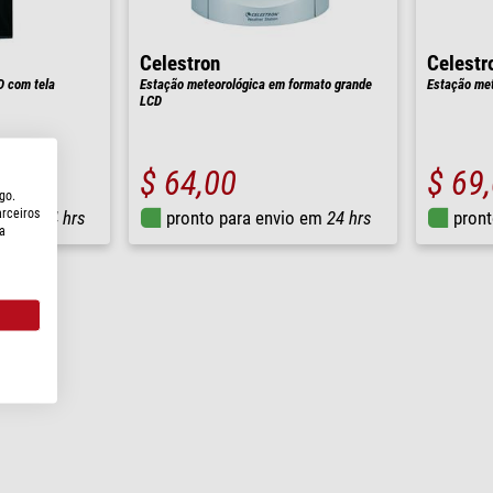
Celestron
Celestr
D com tela
Estação meteorológica em formato grande
Estação met
LCD
$ 64,00
$ 69
go.
arceiros
io em
24 hrs
pronto para envio em
24 hrs
pront
a