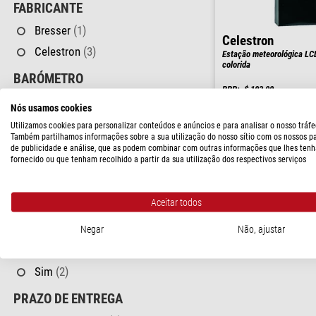
FABRICANTE
Bresser
(1)
Celestron
Celestron
(3)
Estação meteorológica LC
colorida
BARÓMETRO
RRP: $ 103,00
Sim
(2)
Nosso preço:
Nós usamos cookies
$ 92,00
Utilizamos cookies para personalizar conteúdos e anúncios e para analisar o nosso tráfe
HIGRÔMETRO
Também partilhamos informações sobre a sua utilização do nosso sítio com os nossos p
pronto para env
de publicidade e análise, que as podem combinar com outras informações que lhes tenh
Dentro E Fora
(3)
fornecido ou que tenham recolhido a partir da sua utilização dos respectivos serviços
Sim
(1)
PLUVIÔMETRO
Aceitar todos
Sim
(1)
Negar
Não, ajustar
PREVISÃO DO TEMPO
Sim
(2)
PRAZO DE ENTREGA