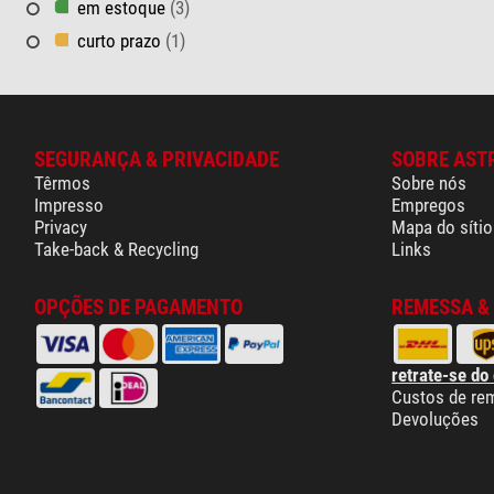
em estoque
(3)
curto prazo
(1)
SEGURANÇA & PRIVACIDADE
SOBRE AST
Têrmos
Sobre nós
Impresso
Empregos
Privacy
Mapa do sítio
Take-back & Recycling
Links
OPÇÕES DE PAGAMENTO
REMESSA &
retrate-se do
Custos de re
Devoluções