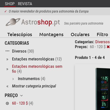
SHOP
REVISTA
✓
O maior revendedor de produtos para astronomia da Europa
Seu parceiro para astronomia
Telescópios
Montagens
Oculares
Filtro
Categorias:
Diverso
CATEGORIAS
Preços:
60 - 120 $
Diversos
(30)
Produto 1 - 4 de 4
Estações meteorológicas
(12)
Estações meteorológicas sem
fio
(4)
Instrumentos
(4)
Mostrar categoria principal
PREÇO
60 - 120 $
(4)