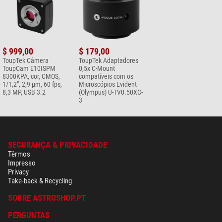
$ 999,00
$ 179,00
ToupTek Câmera
ToupTek Adaptadores
ToupCam E10ISPM
0,5x C-Mount
8300KPA, cor, CMOS,
compatíveis com os
1/1,2", 2,9 µm, 60 fps,
Microscópios Evident
8,3 MP, USB 3.2
(Olympus) U-TV0.50XC-
3
SEGURANÇA & PRIVACIDADE
Têrmos
Impresso
Privacy
Take-back & Recycling
SOBRE ASTROSHOP.PT
PERGUNTAS