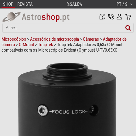
SHOP
REVISTA
%SALE%
PT / $
Microscópios
>
Acessórios de microscopia
>
Câmeras
>
Adaptador de
câmera
>
C-Mount
>
ToupTek
> ToupTek Adaptadores 0,63x C-Mount
compatíveis com os Microscópios Evident (Olympus) U-TV0.63XC