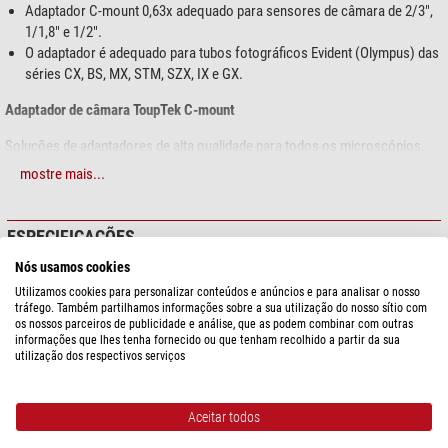
Adaptador C-mount 0,63x adequado para sensores de câmara de 2/3",
1/1,8" e 1/2".
O adaptador é adequado para tubos fotográficos Evident (Olympus) das
séries CX, BS, MX, STM, SZX, IX e GX.
Adaptador de câmara ToupTek C-mount
Soluções de adaptadores de alta qualidade para todos os microscópios.
mostre mais...
Para conectar uma câmera C-mount a um microscópio, a ToupTek fornece
adaptadores adequados para adaptação a tubos oculares ou tubos
trinoculares. Estão disponíveis várias reduções adequadas ao sensor da
ESPECIFICAÇÕES
câmera, adaptadores com distância focal fixa e adaptadores com distância
focal ajustável, bem como adaptadores de anel adequados para diferentes
Nós usamos cookies
Ótica
diâmetros de tubo.
Utilizamos cookies para personalizar conteúdos e anúncios e para analisar o nosso
Escala da imagem
0.63
tráfego. Também partilhamos informações sobre a sua utilização do nosso sítio com
Conteúdo da embalagem:
os nossos parceiros de publicidade e análise, que as podem combinar com outras
informações que lhes tenha fornecido ou que tenham recolhido a partir da sua
Capacidade
utilização dos respectivos serviços
Adaptador C-mount
Conexão
C-Mount
Conexão (outra extremidade do
Cabeça trinocular com zoom
adaptador)
Aceitar todos