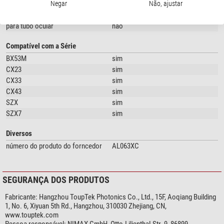
Mecânica
Negar
Não, ajustar
para trinotubo
sim
para tubo ocular
não
Compatível com a Série
BX53M
sim
CX23
sim
CX33
sim
CX43
sim
SZX
sim
SZX7
sim
Diversos
número do produto do forncedor
AL063XC
SEGURANÇA DOS PRODUTOS
Fabricante:
Hangzhou ToupTek Photonics Co., Ltd., 15F, Aoqiang Building
1, No. 6, Xiyuan 5th Rd., Hangzhou, 310030 Zhejiang, CN,
www.touptek.com