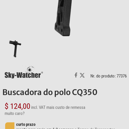
Nr. do produto: 77376
Buscadora do polo CQ350
$ 124,00
incl. VAT
mais custo de remessa
muito caro?
curto prazo