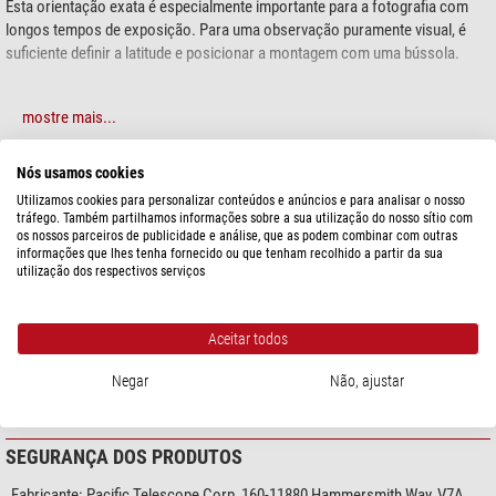
Esta orientação exata é especialmente importante para a fotografia com
longos tempos de exposição. Para uma observação puramente visual, é
suficiente definir a latitude e posicionar a montagem com uma bússola.
mostre mais...
Nós usamos cookies
ESPECIFICAÇÕES
Utilizamos cookies para personalizar conteúdos e anúncios e para analisar o nosso
tráfego. Também partilhamos informações sobre a sua utilização do nosso sítio com
os nossos parceiros de publicidade e análise, que as podem combinar com outras
Capacidade
informações que lhes tenha fornecido ou que tenham recolhido a partir da sua
Apropriada para montagem
Skywatcher CQ350 Pro SynScan
utilização dos respectivos serviços
GoTo
Geral
Aceitar todos
Tipo
Buscador
Negar
Não, ajustar
Tipo de construção
Buscadora do polo
SEGURANÇA DOS PRODUTOS
Fabricante:
Pacific Telescope Corp, 160-11880 Hammersmith Way, V7A