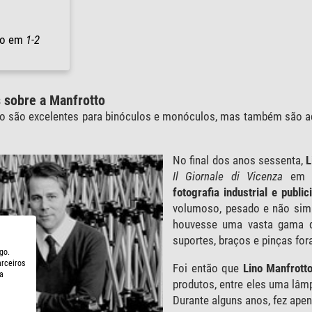
io em
1-2
 sobre a Manfrotto
to são excelentes para binóculos e monóculos, mas também são a
No final dos anos sessenta,
L
Il Giornale di Vicenza
em Ba
fotografia industrial e publici
volumoso, pesado e não simp
houvesse uma vasta gama de
suportes, braços e pinças fo
go.
arceiros
Foi então que
Lino Manfrott
a
produtos, entre eles uma lâmp
Durante alguns anos, fez ap