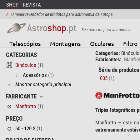
SHOP
REVISTA
✓
O maior revendedor de produtos para astronomia da Europa
Seu parceiro para astronomia
Telescópios
Montagens
Oculares
Filtro
Categorias:
Binóculo
CATEGORIAS
Fabricantes:
Manfro
Binóculos
(1)
Série de produtos
Acessórios
(1)
035
(1)
Mostrar categoria principal
FABRICANTE
Manfrotto
(1)
Tripés fotográficos p
PREÇO
Manfrotto — este no
60 - 120 $
(1)
extremamente estáv