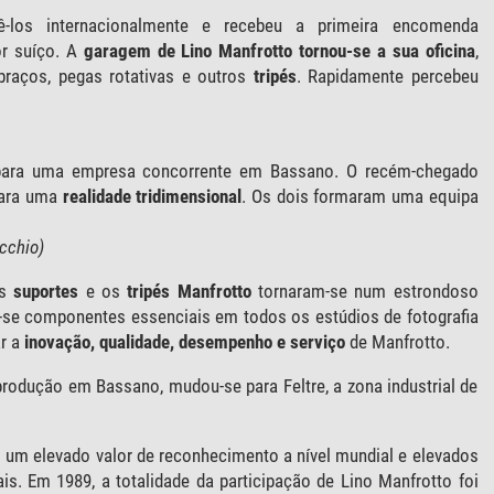
cê-los internacionalmente e recebeu a primeira encomenda
or suíço. A
garagem de Lino Manfrotto tornou-se a sua oficina
,
braços, pegas rotativas e outros
tripés
. Rapidamente percebeu
para uma empresa concorrente em Bassano. O recém-chegado
para uma
realidade tridimensional
. Os dois formaram uma equipa
cchio)
os
suportes
e os
tripés Manfrotto
tornaram-se num estrondoso
se componentes essenciais em todos os estúdios de fotografia
ar a
inovação, qualidade, desempenho e serviço
de Manfrotto.
produção em Bassano, mudou-se para Feltre, a zona industrial de
m um elevado valor de reconhecimento a nível mundial e elevados
s. Em 1989, a totalidade da participação de Lino Manfrotto foi