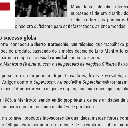
Mais tarde, decidiu ofere
substancial de um distribuid
onde produziu os primeiros 
produção não era suficiente para satisfazer todas as encomendas.
o sucesso global
rotto conheceu
Gilberto Battocchio, um técnico
que trabalhava 
ções do produto, passando do simples desejo de Lino Manfrotto 
ionaram a empresa à
escala mundial
em poucos anos.
o Manfrotto (à direita) com o seu parceiro de negócio Gilberto Batto
presentou o seu primeiro tripé. Inovadores, leves e versáteis, 
. Artigos como o
Superboom
,
Autopole®
e
Superclamp®
tornaram-
rência? A concorrência seguiu e copiou, mas não conseguiu igual
 1986, a Manfrotto, sendo então proprietária de seis unidades de 
 dois anos abriu mais cinco unidades de produção.
s alto nível, produtos inovadores de qualidade, marcas fortes co
 140 países suscitaram o interesse de investidores internacionai