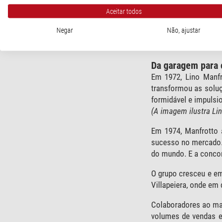
Aceitar todos
Negar
Não, ajustar
que a capacidade de 
Da garagem para 
Em 1972, Lino Manf
transformou as solu
formidável e impuls
(A imagem ilustra Lin
Em 1974, Manfrotto a
sucesso no mercado
do mundo. E a concor
O grupo cresceu e em
Villapeiera, onde em
Colaboradores ao mai
volumes de vendas em