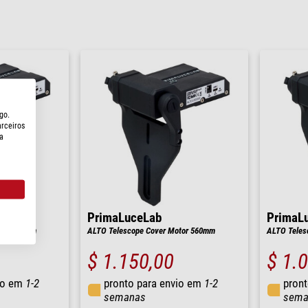
go.
arceiros
a
PrimaLuceLab
PrimaL
otor 320mm
ALTO Telescope Cover Motor 560mm
ALTO Teles
$ 1.150,00
$ 1.
io em
1-2
pronto para envio em
1-2
pront
semanas
sema