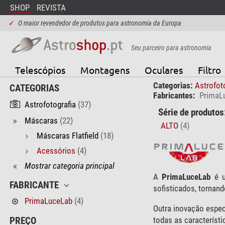
SHOP
REVISTA
✓
O maior revendedor de produtos para astronomia da Europa
Seu parceiro para astronomia
Telescópios
Montagens
Oculares
Filtro
Categorias:
Astrofot
CATEGORIAS
Fabricantes:
PrimaL
Astrofotografia
(37)
Série de produtos
Máscaras
(22)
ALTO
(4)
Máscaras Flatfield
(18)
Acessórios
(4)
Mostrar categoria principal
A
PrimaLuceLab
é u
FABRICANTE
sofisticados, tornan
PrimaLuceLab
(4)
Outra inovação espec
todas as característi
PREÇO