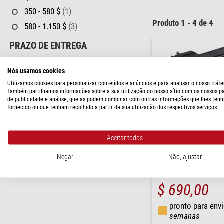
350 - 580 $
(1)
Produto 1 - 4 de 4
580 - 1.150 $
(3)
PRAZO DE ENTREGA
curto prazo
(4)
Nós usamos cookies
Utilizamos cookies para personalizar conteúdos e anúncios e para analisar o nosso tráfe
Também partilhamos informações sobre a sua utilização do nosso sítio com os nossos p
de publicidade e análise, que as podem combinar com outras informações que lhes tenh
fornecido ou que tenham recolhido a partir da sua utilização dos respectivos serviços
Aceitar todos
Negar
Não, ajustar
PrimaLuceLab
ALTO Telescope Cover M
$ 690,00
pronto para env
semanas