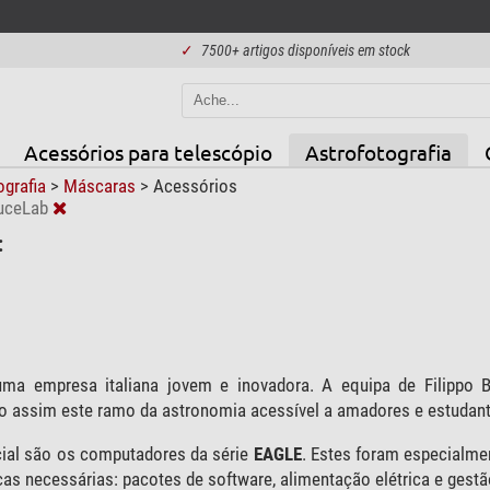
✓
7500+ artigos disponíveis em stock
Acessórios para telescópio
Astrofotografia
ografia
>
Máscaras
>
Acessórios
uceLab
:
ma empresa italiana jovem e inovadora. A equipa de Filippo B
do assim este ramo da astronomia acessível a amadores e estudant
ial são os computadores da série
EAGLE
. Estes foram especialme
cas necessárias: pacotes de software, alimentação elétrica e gest