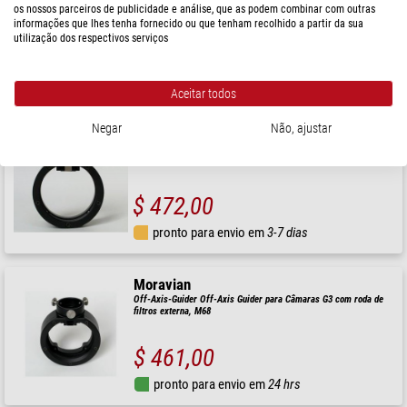
os nossos parceiros de publicidade e análise, que as podem combinar com outras
informações que lhes tenha fornecido ou que tenham recolhido a partir da sua
utilização dos respectivos serviços
$ 493,00
pronto para envio em
1-2 semanas
Aceitar todos
Negar
Não, ajustar
Moravian
Off-Axis-Guider Off-Axis Guider para Câmaras G4 com Roda de
filtros externa, M68
$ 472,00
pronto para envio em
3-7 dias
Moravian
Off-Axis-Guider Off-Axis Guider para Câmaras G3 com roda de
filtros externa, M68
$ 461,00
pronto para envio em
24 hrs