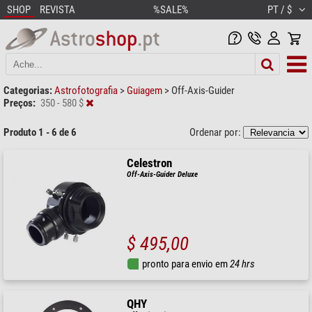
SHOP
REVISTA
%SALE%
PT / $
Categorias:
Astrofotografia
>
Guiagem
>
Off-Axis-Guider
Preços:
350 - 580 $
Produto 1 - 6 de 6
Ordenar por:
Celestron
Off-Axis-Guider Deluxe
$ 495,00
pronto para envio em
24 hrs
QHY