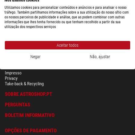
pronto para envio em
1-2 semanas
Utilizamos cookies para personalizar conteúdos e anúncios e para analisar o nosso
tráfego. Também partilhamos informações sobre a sua utilização do nosso sítio com
os nossos parceiros de publicidade e análise, que as podem combinar com outras
informações que lhes tenha fornecido ou que tenham recolhido a partir da sua
utilização dos respectivos serviços
Aceitar todos
Negar
Não, ajustar
SEGURANÇA & PRIVACIDADE
Têrmos
Impresso
Privacy
Take-back & Recycling
SOBRE ASTROSHOP.PT
PERGUNTAS
BOLETIM INFORMATIVO
OPÇÕES DE PAGAMENTO