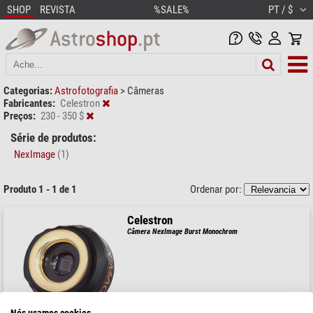
SHOP
REVISTA
%SALE%
PT / $
Categorias:
Astrofotografia
>
Câmeras
Fabricantes:
Celestron
Preços:
230 - 350 $
Série de produtos:
NexImage
(1)
Produto 1 - 1 de 1
Ordenar por:
Celestron
Câmera NexImage Burst Monochrom
$ 288,00
Nós usamos cookies