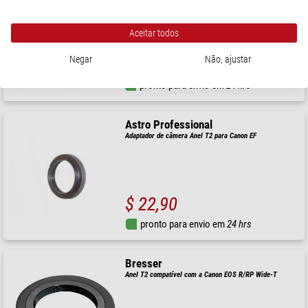
Canon
Aceitar todos
Negar
Não, ajustar
$ 29,90
pronto para envio em
24 hrs
Astro Professional
Adaptador de câmera Anel T2 para Canon EF
$ 22,90
pronto para envio em
24 hrs
Bresser
Anel T2 compatível com a Canon EOS R/RP Wide-T