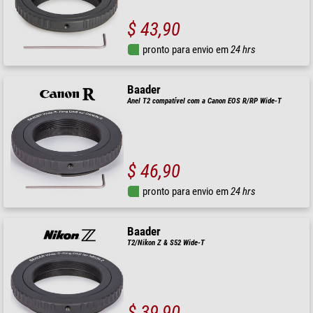
$ 43,90
pronto para envio em
24 hrs
Baader
Anel T2 compatível com a Canon EOS R/RP Wide-T
$ 46,90
pronto para envio em
24 hrs
Baader
T2/Nikon Z & S52 Wide-T
$ 39,90