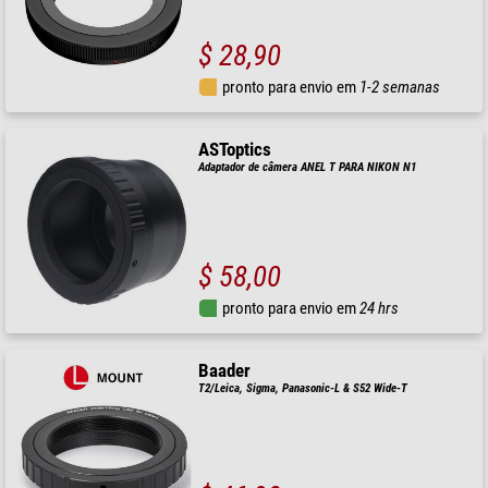
$ 28,90
pronto para envio em
1-2 semanas
ASToptics
Adaptador de câmera ANEL T PARA NIKON N1
$ 58,00
pronto para envio em
24 hrs
Baader
T2/Leica, Sigma, Panasonic-L & S52 Wide-T