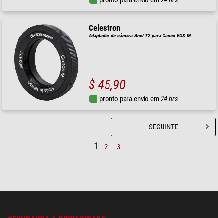
pronto para envio em
24 hrs
Celestron
Adaptador de câmera Anel T2 para Canon EOS M
$ 45,90
pronto para envio em
24 hrs
SEGUINTE
1
2
3