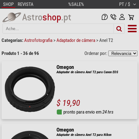
SHOP
REVISTA
%SALE%
PT / $
Categorias:
Astrofotografia
>
Adaptador de câmera
>
Anel T2
Produto 1 - 36 de 96
Ordenar por:
Omegon
Adaptador de câmera Anel T2 para Canon EOS
$ 19,90
pronto para envio em
24 hrs
Omegon
Adaptador de câmera Anel T2 para Nikon