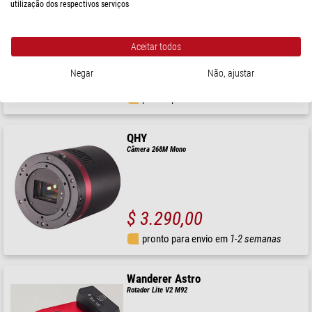
utilização dos respectivos serviços
Câmera 600PH-C Color
Aceitar todos
$ 6.300,00
Negar
Não, ajustar
pronto para envio em
3-7 dias
QHY
Câmera 268M Mono
$ 3.290,00
pronto para envio em
1-2 semanas
Wanderer Astro
Rotador Lite V2 M92