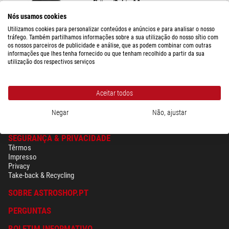
Flattener/Redutor 0,8x
Nós usamos cookies
Utilizamos cookies para personalizar conteúdos e anúncios e para analisar o nosso
tráfego. Também partilhamos informações sobre a sua utilização do nosso sítio com
os nossos parceiros de publicidade e análise, que as podem combinar com outras
$ 461,00
informações que lhes tenha fornecido ou que tenham recolhido a partir da sua
utilização dos respectivos serviços
pronto para envio em
3-7 dias
Aceitar todos
Negar
Não, ajustar
SEGURANÇA & PRIVACIDADE
Têrmos
Impresso
Privacy
Take-back & Recycling
SOBRE ASTROSHOP.PT
PERGUNTAS
BOLETIM INFORMATIVO