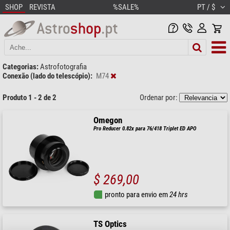
SHOP
REVISTA
%SALE%
PT / $
Categorias:
Astrofotografia
Conexão (lado do telescópio):
M74
Produto 1 - 2 de 2
Ordenar por:
Omegon
Pro Reducer 0.82x para 76/418 Triplet ED APO
$ 269,00
pronto para envio em
24 hrs
TS Optics