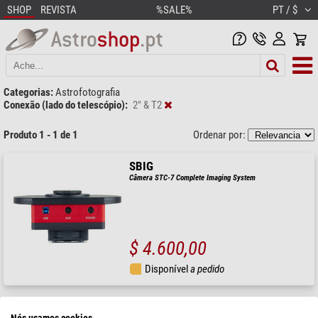
SHOP
REVISTA
%SALE%
PT / $
Categorias:
Astrofotografia
Conexão (lado do telescópio):
2" & T2
Produto 1 - 1 de 1
Ordenar por:
SBIG
Câmera STC-7 Complete Imaging System
$ 4.600,00
Disponível
a pedido
Nós usamos cookies