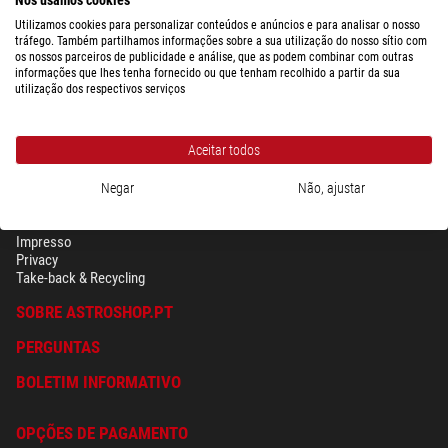
Utilizamos cookies para personalizar conteúdos e anúncios e para analisar o nosso
tráfego. Também partilhamos informações sobre a sua utilização do nosso sítio com
os nossos parceiros de publicidade e análise, que as podem combinar com outras
informações que lhes tenha fornecido ou que tenham recolhido a partir da sua
utilização dos respectivos serviços
Aceitar todos
Negar
Não, ajustar
SEGURANÇA & PRIVACIDADE
Têrmos
Impresso
Privacy
Take-back & Recycling
SOBRE ASTROSHOP.PT
PERGUNTAS
BOLETIM INFORMATIVO
OPÇÕES DE PAGAMENTO