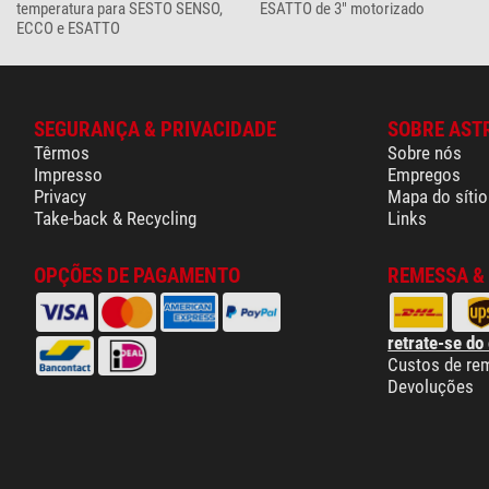
temperatura para SESTO SENSO,
ESATTO de 3" motorizado
ECCO e ESATTO
SEGURANÇA & PRIVACIDADE
SOBRE AST
Têrmos
Sobre nós
Impresso
Empregos
Privacy
Mapa do sítio
Take-back & Recycling
Links
OPÇÕES DE PAGAMENTO
REMESSA &
retrate-se do
Custos de re
Devoluções