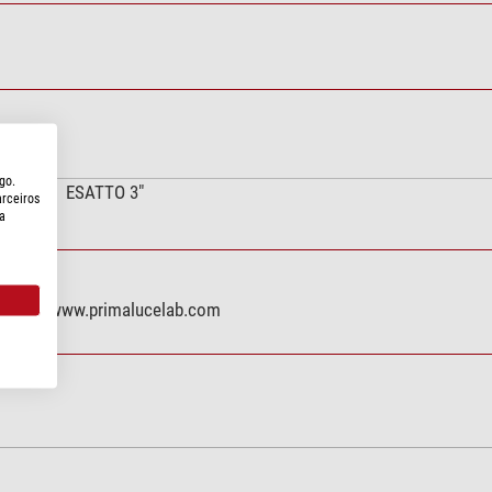
go.
ESATTO 3"
arceiros
a
(PN), IT, www.primalucelab.com