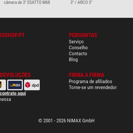
câmara de 3" ESATTO M68
3" / ARCO 3"
ROSHOP.PT
PERGUNTAS
Serviço
Conselho
Contacto
Blog
 DEVOLUÇÕES
FIRMA À FIRMA
Programa de afiliados
Torne-se um revendedor
 contrato aqui
messa
© 2001 - 2026 NIMAX GmbH