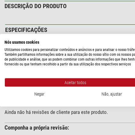
DESCRIÇÃO DO PRODUTO
ESPECIFICAÇÕES
Nós usamos cookies
Capacidade
Utilizamos cookies para personalizar conteúdos e anúncios e para analisar o nosso tráfe
Serve para ...
Também partilhamos informações sobre a sua utilização do nosso sítio com os nossos p
de publicidade e análise, que as podem combinar com outras informações que lhes tenh
fornecido ou que tenham recolhido a partir da sua utilização dos respectivos serviços
SEGURANÇA DOS PRODUTOS
Aceitar todos
Fabricante:
PrimaLuceLab S.p.A., Via Torricelli 9, 33080 Porcia 
Negar
Não, ajustar
REVISÃO DE CLIENTES
Ainda não há revisões de cliente para este produto.
Componha a própria revisão: