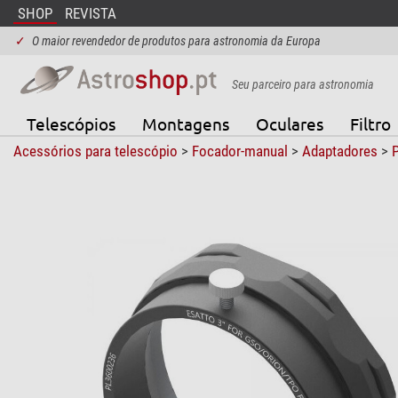
SHOP
REVISTA
✓
O maior revendedor de produtos para astronomia da Europa
Seu parceiro para astronomia
Telescópios
Montagens
Oculares
Filtro
Acessórios para telescópio
>
Focador-manual
>
Adaptadores
>