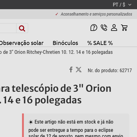
PT / $
✓
Aconselhamento e serviços personalizados
Observação solar
Binóculos
% SALE %
e 3" Orion Ritchey-Chretien 10. 12. 14 e 16 polegadas
Nr. do produto: 62717
a telescópio de 3" Orion
. 14 e 16 polegadas
☀️ Este artigo não está em stock e já não
pode ser entregue a tempo para o eclipse
solar de 12 de agosto, nem mesmo com envio