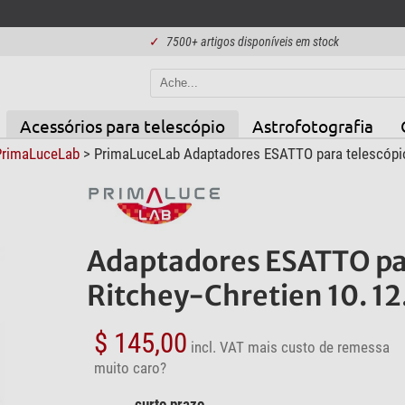
✓
7500+ artigos disponíveis em stock
Acessórios para telescópio
Astrofotografia
PrimaLuceLab
> PrimaLuceLab Adaptadores ESATTO para telescópio d
Adaptadores ESATTO par
Ritchey-Chretien 10. 12
$ 145,00
incl. VAT
mais custo de remessa
muito caro?
curto prazo