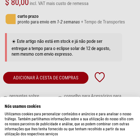
$ 80,00
incl. VAT
mais custo de remessa
curto prazo
pronto para envio em
1-2 semanas
+ Tempo de Transportes
☀️ Este artigo não está em stock e já não pode ser
entregue a tempo para o eclipse solar de 12 de agosto,
nem mesmo com envio expresso.
ADICIONAR À CESTA DE COMPRAS
perguntas sobre
conselho para Acessórios para
produtos?
telescópio
Nós usamos cookies
Utilizamos cookies para personalizar conteúdos e anúncios e para analisar o nosso
DESCRIÇÃO DO PRODUTO
tráfego. Também partilhamos informações sobre a sua utilização do nosso sítio com
os nossos parceiros de publicidade e análise, que as podem combinar com outras
informações que lhes tenha fornecido ou que tenham recolhido a partir da sua
Com este adaptador, pode ligar o
Starlight Instruments Focador
utilização dos respectivos serviços
FTF2020BCR 2'' Toque de pena focalizador Crayford com 2,0'' de curso e