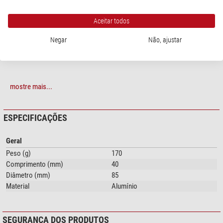
freio
a um tubo da Explore Scientific ou da Bresser que está de facto
equipado com o focador Hexafoc de 2,5".
Aceitar todos
Negar
Não, ajustar
mostre mais...
ESPECIFICAÇÕES
Geral
Peso (g)
170
Comprimento (mm)
40
Diâmetro (mm)
85
Material
Alumínio
SEGURANÇA DOS PRODUTOS