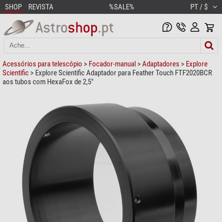
SHOP
REVISTA
%SALE%
PT / $
Acessórios para telescópio
>
Focador-manual
>
Adaptadores
>
Explore
Scientific
> Explore Scientific Adaptador para Feather Touch FTF2020BCR
aos tubos com HexaFox de 2,5"