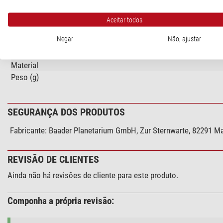
Geral
Aceitar todos
Tipo
Negar
Não, ajustar
Tipo de construção
Diâmetro exterior (mm)
Material
Peso (g)
SEGURANÇA DOS PRODUTOS
Fabricante:
Baader Planetarium GmbH, Zur Sternwarte, 82291 M
REVISÃO DE CLIENTES
Ainda não há revisões de cliente para este produto.
Componha a própria revisão: