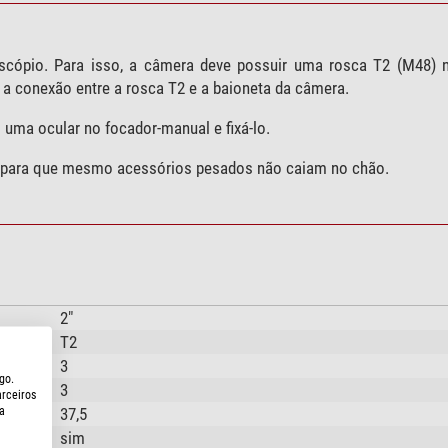
scópio. Para isso, a câmera deve possuir uma rosca T2 (M48) n
 a conexão entre a rosca T2 e a baioneta da câmera.
 uma ocular no focador-manual e fixá-lo.
 para que mesmo acessórios pesados não caiam no chão.
2"
T2
3
go.
3
arceiros
a
37,5
sim