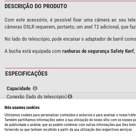
DESCRIÇÃO DO PRODUTO
Com este acessório, é possível fixar uma câmera ao seu tele
câmeras DSLR requerem, portanto, um anel T2 adicional, que faz
No lado do telescópio, pode encaixar o adaptador de barril como
A bucha está equipada com
ranhuras de segurança Safety Kerf
,
ESPECIFICAÇÕES
Capacidade
Conexão (lado do telescópio)
Conexão (lado da câmera)
Nós usamos cookies
Comprimento da rosca (mm)
Utilizamos cookies para personalizar conteúdos e anúncios e para analisar o nosso tráfe
Comprimento da ótica (mm)
Também partilhamos informações sobre a sua utilização do nosso sítio com os nossos p
de publicidade e análise, que as podem combinar com outras informações que lhes tenh
Passagem livre (mm)
fornecido ou que tenham recolhido a partir da sua utilização dos respectivos serviços
Rosca para filtro