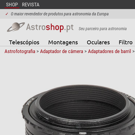
SHOP
REVISTA
✓
O maior revendedor de produtos para astronomia da Europa
Seu parceiro para astronomia
Telescópios
Montagens
Oculares
Filtro
Astrofotografia
>
Adaptador de câmera
>
Adaptadores de barril