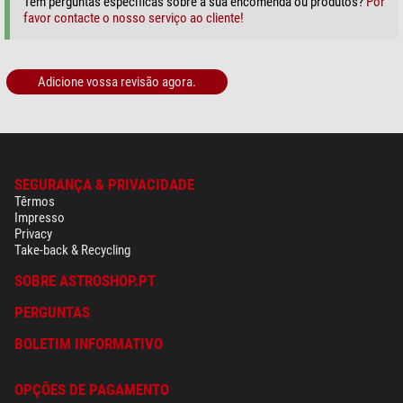
Tem perguntas específicas sobre a sua encomenda ou produtos?
Por
favor contacte o nosso serviço ao cliente!
Adicione vossa revisão agora.
SEGURANÇA & PRIVACIDADE
Têrmos
Impresso
Privacy
Take-back & Recycling
SOBRE ASTROSHOP.PT
PERGUNTAS
BOLETIM INFORMATIVO
OPÇÕES DE PAGAMENTO