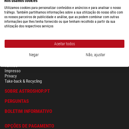
Nós usamos cookies
Utilizamos cookies para personalizar conteúdos e anúncios e para analisar o nosso
$ 70,00
tráfego. Também partilhamos informações sobre a sua utilização do nosso sítio com
os nossos parceiros de publicidade e análise, que as podem combinar com outras
pronto para envio em
24 hrs
informações que lhes tenha fornecido ou que tenham recolhido a partir da sua
utilização dos respectivos serviços
Aceitar todos
Negar
Não, ajustar
SEGURANÇA & PRIVACIDADE
Têrmos
Impresso
Privacy
Take-back & Recycling
SOBRE ASTROSHOP.PT
PERGUNTAS
BOLETIM INFORMATIVO
OPÇÕES DE PAGAMENTO