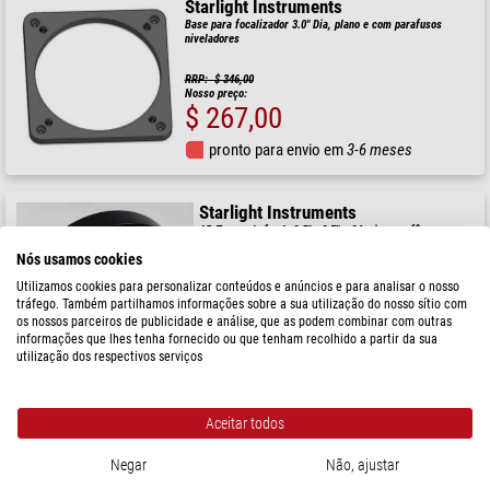
Starlight Instruments
Base para focalizador 3.0" Dia, plano e com parafusos
niveladores
RRP: $ 346,00
Nosso preço:
$ 267,00
pronto para envio em
3-6 meses
Starlight Instruments
AP Tampa de fundo 3.5" - 2.7" x 24 tpi rosca fêmea
Nós usamos cookies
Utilizamos cookies para personalizar conteúdos e anúncios e para analisar o nosso
RRP: $ 381,00
tráfego. Também partilhamos informações sobre a sua utilização do nosso sítio com
Nosso preço:
os nossos parceiros de publicidade e análise, que as podem combinar com outras
$ 285,00
informações que lhes tenha fornecido ou que tenham recolhido a partir da sua
utilização dos respectivos serviços
pronto para envio em
3-6 meses
Aceitar todos
Starlight Instruments
Tampa de fundo com anel compressor 3,5"
Negar
Não, ajustar