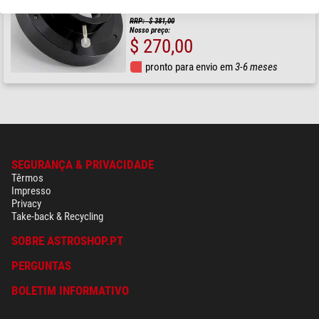
RRP: $ 381,00
Nosso preço:
$ 270,00
pronto para envio em
3-6 meses
SEGURANÇA & PRIVACIDADE
Têrmos
Impresso
Privacy
Take-back & Recycling
SOBRE ASTROSHOP.PT
PERGUNTAS
BOLETIM INFORMATIVO