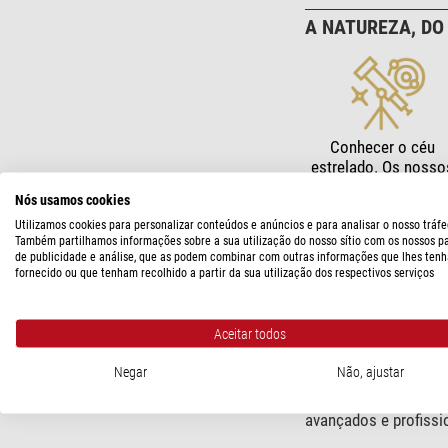
A NATUREZA, DO
Conhecer o céu
estrelado. Os nosso
telescópios mostra
Nós usamos cookies
planetas, nebulosas
galáxias.
Utilizamos cookies para personalizar conteúdos e anúncios e para analisar o nosso tráfe
Também partilhamos informações sobre a sua utilização do nosso sítio com os nossos p
de publicidade e análise, que as podem combinar com outras informações que lhes tenh
fornecido ou que tenham recolhido a partir da sua utilização dos respectivos serviços
A natureza chama –
Aceitar todos
Observação da natu
Negar
Não, ajustar
profissionais. Quer 
microscópios
,
binóc
avançados e profissi