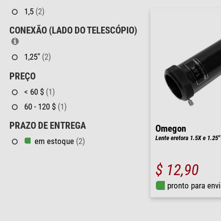
1,5
(2)
CONEXÃO (LADO DO TELESCÓPIO)
1,25"
(2)
PREÇO
< 60 $
(1)
60 - 120 $
(1)
PRAZO DE ENTREGA
Omegon
Lente eretora 1.5X e 1.25"
em estoque
(2)
$ 12,90
pronto para env