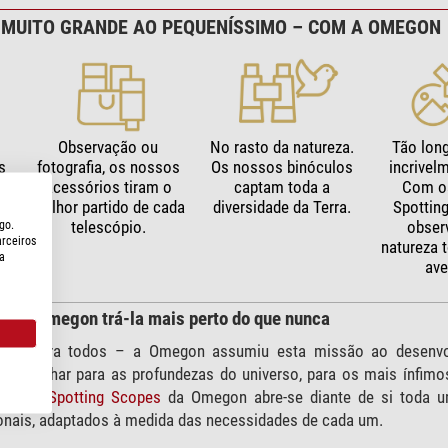
 MUITO GRANDE AO PEQUENÍSSIMO – COM A OMEGON
Observação ou
No rasto da natureza.
Tão lon
s
fotografia, os nossos
Os nossos binóculos
incrivel
m
acessórios tiram o
captam toda a
Com o
 e
melhor partido de cada
diversidade da Terra.
Spottin
telescópio.
obser
go.
arceiros
natureza 
a
ave
 e a Omegon trá-la mais perto do que nunca
reza para todos – a Omegon assumiu esta missão ao desenvol
prefira olhar para as profundezas do universo, para os mais ínfi
ulos
e
Spotting Scopes
da Omegon abre-se diante de si toda u
onais, adaptados à medida das necessidades de cada um.