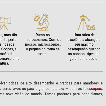
ge, mas tão
Rumo ao
Uma ótica de
mente perto.
microcosmos. Com os
excelência alcança o
s nossos
nossos microscópios,
seu máximo
g Scopes, a
o pequenino torna-se
desempenho quando
vação da
enorme.
os nossos tripés lhe
torna-se uma
garantem o apoio.
ntura.
ver óticas de alto desempenho e práticas para amadores e
mos seres vivos ou para a grande natureza — com os
telescópios
,
ma nova visão do mundo. Temos produtos para principiantes,