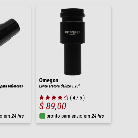
Omegon
 para refletores
Lente eretora deluxe 1,25"
( 4 / 5 )
$ 89,00
io em
24 hrs
pronto para envio em
24 hrs