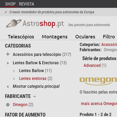
SHOP
REVISTA
✓
O maior revendedor de produtos para astronomia da Europa
Seu parceiro para astronomia
Telescópios
Montagens
Oculares
Filtro
Categorias:
Acessóri
CATEGORIAS
Fabricantes:
Omego
Acessórios para telescópio
(217)
Série de produtos
Lentes Barlow & Erectoras
(13)
Advanced
(1)
Lentes Barlow
(11)
Lentes eretoras
(2)
Mostrar categoria principal
O fascínio pelas est
FABRICANTE
mais acerca Omegon
Omegon
(2)
Produto 1 - 2 de 2
FATOR DE AUMENTO