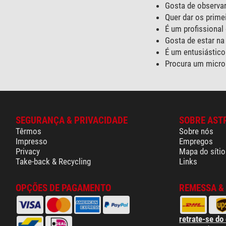
Gosta de observar
Quer dar os prim
É um profissiona
Gosta de estar na
É um entusiástico
Procura um micros
SEGURANÇA & PRIVACIDADE
SOBRE AST
Têrmos
Sobre nós
Impresso
Empregos
Privacy
Mapa do sítio
Take-back & Recycling
Links
OPÇÕES DE PAGAMENTO
REMESSA &
retrate-se do