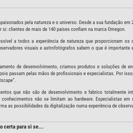
ixonados pela natureza e o universo. Desde a sua fundação em 20
or si: clientes de mais de 140 países confiam na marca Omegon.
ssível a todos a experiência de natureza que proporcionam os 
servadores visuais e astrofotógrafos sabem o que é importante e
mento de desenvolvimento, criamos produtos e soluções de ent
r, pois passam pelas mãos de profissionais e especialistas. Por isso
tscape”.
ntos que não são de desenvolvimento e fabrico totalmente in
 conhecimentos não se limitam ao hardware. Especialistas em m
rma as possibilidades da digitalização numa experiência de observa
 certa para si se...