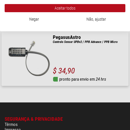
Aceitar todos
$ 307,00
Negar
Não, ajustar
pronto para envio em
1-2 semanas
PegasusAstro
Controlo Sensor UPBv2 / PPB Advance / PPB Micro
$ 34,90
pronto para envio em
24 hrs
SEGURANÇA & PRIVACIDADE
Têrmos
Impresso