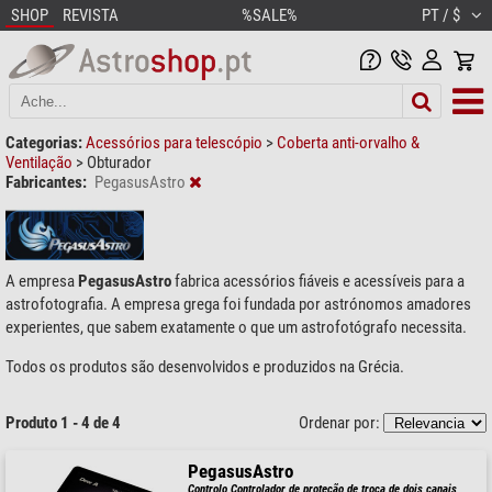
SHOP
REVISTA
%SALE%
PT / $
Categorias:
Acessórios para telescópio
>
Coberta anti-orvalho &
Ventilação
>
Obturador
Fabricantes:
PegasusAstro
A empresa
PegasusAstro
fabrica acessórios fiáveis e acessíveis para a
astrofotografia. A empresa grega foi fundada por astrónomos amadores
experientes, que sabem exatamente o que um astrofotógrafo necessita.
Todos os produtos são desenvolvidos e produzidos na Grécia.
Produto 1 - 4 de 4
Ordenar por:
PegasusAstro
Controlo Controlador de proteção de troca de dois canais