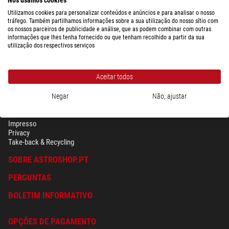
Utilizamos cookies para personalizar conteúdos e anúncios e para analisar o nosso
tráfego. Também partilhamos informações sobre a sua utilização do nosso sítio com
os nossos parceiros de publicidade e análise, que as podem combinar com outras
informações que lhes tenha fornecido ou que tenham recolhido a partir da sua
utilização dos respectivos serviços
Aceitar todos
Negar
Não, ajustar
SEGURANÇA & PRIVACIDADE
Têrmos
Impresso
Privacy
Take-back & Recycling
SOBRE ASTROSHOP.PT
PERGUNTAS
BOLETIM INFORMATIVO
OPÇÕES DE PAGAMENTO