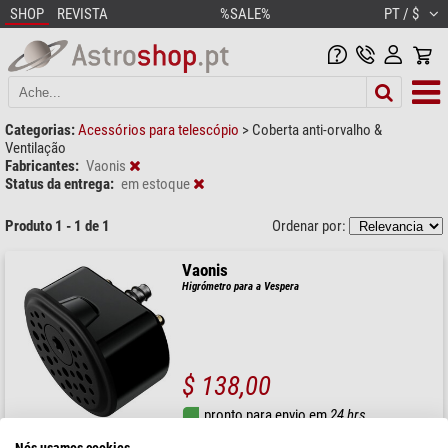
SHOP
REVISTA
%SALE%
PT / $
Categorias:
Acessórios para telescópio
>
Coberta anti-orvalho &
Ventilação
Fabricantes:
Vaonis
Status da entrega:
em estoque
Produto 1 - 1 de 1
Ordenar por:
Vaonis
Higrómetro para a Vespera
$ 138,00
pronto para envio em
24 hrs
Nós usamos cookies