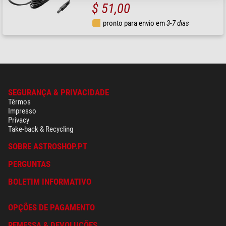
$ 51,00
pronto para envio em
3-7 dias
SEGURANÇA & PRIVACIDADE
Têrmos
Impresso
Privacy
Take-back & Recycling
SOBRE ASTROSHOP.PT
PERGUNTAS
BOLETIM INFORMATIVO
OPÇÕES DE PAGAMENTO
REMESSA & DEVOLUÇÕES