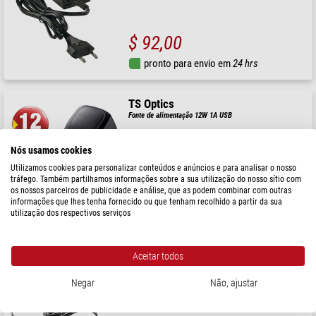
$ 92,00
pronto para envio em
24 hrs
TS Optics
Fonte de alimentação 12W 1A USB
Nós usamos cookies
Utilizamos cookies para personalizar conteúdos e anúncios e para analisar o nosso
tráfego. Também partilhamos informações sobre a sua utilização do nosso sítio com
$ 27,90
os nossos parceiros de publicidade e análise, que as podem combinar com outras
informações que lhes tenha fornecido ou que tenham recolhido a partir da sua
pronto para envio em
3-7 dias
utilização dos respectivos serviços
TS Optics
Aceitar todos
Fonte de alimentação 12V 3A
Negar
Não, ajustar