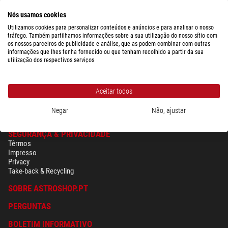
PegasusAstro
Adapter Adaptador de câmera M68 fêmea para o Prodigy
Nós usamos cookies
Microfocuser
Utilizamos cookies para personalizar conteúdos e anúncios e para analisar o nosso
tráfego. Também partilhamos informações sobre a sua utilização do nosso sítio com
os nossos parceiros de publicidade e análise, que as podem combinar com outras
$ 86,00
informações que lhes tenha fornecido ou que tenham recolhido a partir da sua
utilização dos respectivos serviços
pronto para envio em
1-2 semanas
Aceitar todos
Negar
Não, ajustar
SEGURANÇA & PRIVACIDADE
Têrmos
Impresso
Privacy
Take-back & Recycling
SOBRE ASTROSHOP.PT
PERGUNTAS
BOLETIM INFORMATIVO