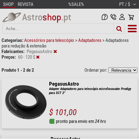
SHOP
REVISTA
%SALE%
PT / $
Categorias:
Acessórios para telescópio
>
Adaptadores
>
Adaptadores
para redução & extensão
Fabricantes:
PegasusAstro
Preços:
60 - 120 $
Produto 1 - 2 de 2
Ordenar por:
PegasusAstro
Adapter Adaptadores para telescópio microfocusador Prodigy
para SCT 2''
$ 101,00
pronto para envio em
24 hrs