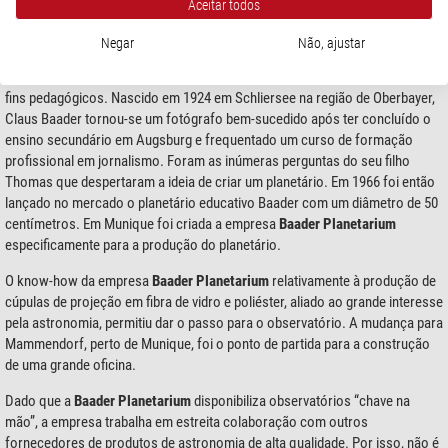
Aceitar todos
Negar
Não, ajustar
Tudo começou com um planetário educativo que
Claus Baader
criou para
fins pedagógicos. Nascido em 1924 em Schliersee na região de Oberbayer,
Claus Baader tornou-se um fotógrafo bem-sucedido após ter concluído o
ensino secundário em Augsburg e frequentado um curso de formação
profissional em jornalismo. Foram as inúmeras perguntas do seu filho
Thomas que despertaram a ideia de criar um planetário. Em 1966 foi então
lançado no mercado o planetário educativo Baader com um diâmetro de 50
centímetros. Em Munique foi criada a empresa
Baader Planetarium
especificamente para a produção do planetário.
O know-how da empresa
Baader Planetarium
relativamente à produção de
cúpulas de projeção em fibra de vidro e poliéster, aliado ao grande interesse
pela astronomia, permitiu dar o passo para o observatório. A mudança para
Mammendorf, perto de Munique, foi o ponto de partida para a construção
de uma grande oficina.
Dado que a
Baader Planetarium
disponibiliza observatórios “chave na
mão”, a empresa trabalha em estreita colaboração com outros
fornecedores de produtos de astronomia de alta qualidade. Por isso, não é