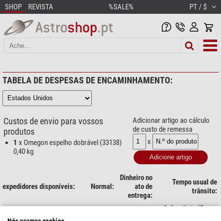
SHOP
REVISTA
%SALE%
PT / $
TABELA DE DESPESAS DE ENCAMINHAMENTO:
Custos de envio para vossos
Adicionar artigo ao cálculo
de custo de remessa
produtos
x
1
x Omegon espelho dobrável (33138)
0,40 kg
Dinheiro no
Tempo usual de
expedidores disponíveis:
Normal:
ato de
trânsito:
entrega:
1 dias úteis (Seg-
DHL Express
$ 24,90
-/-
Sex)
Nós usamos cookies