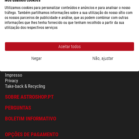
Utilizamos cookies para personalizar conteúdos e anúncios e para analisar o nosso
tráfego. Também partilhamos informações sobre a sua utilização do nosso sítio com
os nossos parceiros de publicidade e análise, que as podem combinar com outras
Mostrar a visão geral completa de custos de envio dependendo do peso
informações que lhes tenha fornecido ou que tenham recolhido a partir da sua
da embalagem para o país selecionado acima.
utilização dos respectivos serviços
Aceitar todos
Negar
Não, ajustar
SEGURANÇA & PRIVACIDADE
Têrmos
Impresso
Privacy
Take-back & Recycling
SOBRE ASTROSHOP.PT
PERGUNTAS
BOLETIM INFORMATIVO
OPÇÕES DE PAGAMENTO