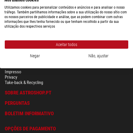
DHL Express
$ 24,90
-/-
Sex)
Utilizamos cookies para personalizar conteúdos e anúncios e para analisar o nosso
tráfego. Também partilhamos informações sobre a sua utilização do nosso sítio com
os nossos parceiros de publicidade e análise, que as podem combinar com outras
informações que lhes tenha fornecido ou que tenham recolhido a partir da sua
Mostrar a visão geral completa de custos de envio dependendo do peso
utilização dos respectivos serviços
da embalagem para o país selecionado acima.
Aceitar todos
Negar
Não, ajustar
SEGURANÇA & PRIVACIDADE
Têrmos
Impresso
Privacy
Take-back & Recycling
SOBRE ASTROSHOP.PT
PERGUNTAS
BOLETIM INFORMATIVO
OPÇÕES DE PAGAMENTO