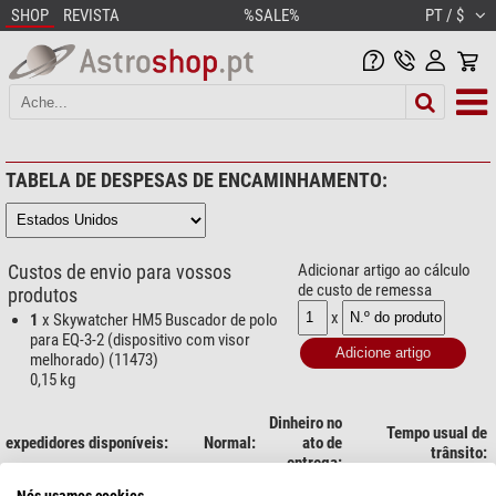
SHOP
REVISTA
%SALE%
PT / $
TABELA DE DESPESAS DE ENCAMINHAMENTO:
Custos de envio para vossos
Adicionar artigo ao cálculo
de custo de remessa
produtos
x
1
x Skywatcher HM5 Buscador de polo
para EQ-3-2 (dispositivo com visor
melhorado) (11473)
0,15 kg
Dinheiro no
Tempo usual de
expedidores disponíveis:
Normal:
ato de
trânsito:
entrega:
1 dias úteis (Seg-
Nós usamos cookies