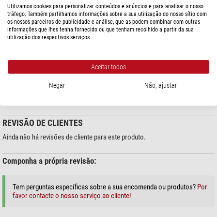
modo a manter a distância entre o Filter e o plano de imagem tão curta
Utilizamos cookies para personalizar conteúdos e anúncios e para analisar o nosso
tráfego. Também partilhamos informações sobre a sua utilização do nosso sítio com
quanto possível. Todos os componentes são optimizados para obter a
os nossos parceiros de publicidade e análise, que as podem combinar com outras
maior abertura possível em frente da gaveta do filtro e, ao mesmo tempo,
informações que lhes tenha fornecido ou que tenham recolhido a partir da sua
DOWNLOADS
poder definir com precisão a distância adequada entre o telescópio e o
utilização dos respectivos serviços
Mechanical drawing
chip. Como resultado, a própria gaveta do filtro fica o mais próximo
possível da câmera, minimizando o sombreamento causado pelos filtros.
Aceitar todos
SEGURANÇA DOS PRODUTOS
Negar
Não, ajustar
Fabricante:
Baader Planetarium GmbH, Zur Sternwarte, 82291
Mammendorf, DE, www.baader-planetarium.de
REVISÃO DE CLIENTES
Ainda não há revisões de cliente para este produto.
Componha a própria revisão:
Tem perguntas específicas sobre a sua encomenda ou produtos?
Por
favor contacte o nosso serviço ao cliente!