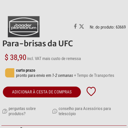
Nr. do produto: 63669
Para-brisas da UFC
$ 38,90
incl. VAT
mais custo de remessa
curto prazo
pronto para envio em
1-2 semanas
+ Tempo de Transportes
ADICIONAR À CESTA DE COMPRAS
perguntas sobre
conselho para Acessórios para
produtos?
telescópio