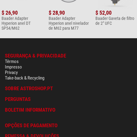
$ 26,90
$ 28,90
$ 52,00
Baader Adapter
Baader Adapter
Baader Gaveta de filtro
Hyperion anel DT
Hyperion anel nivelador
de 2" UFC
SP54/M62
de M62 para M77
SEGURANÇA & PRIVACIDADE
Têrmos
Impresso
Privacy
Take-back & Recycling
SOBRE ASTROSHOP.PT
PERGUNTAS
BOLETIM INFORMATIVO
OPÇÕES DE PAGAMENTO
REMESSA & DEVOLUÇÕES