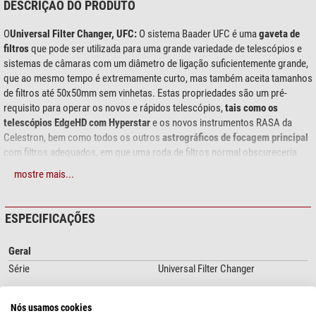
DESCRIÇÃO DO PRODUTO
O
Universal Filter Changer, UFC:
O sistema Baader UFC é uma
gaveta de
filtros
que pode ser utilizada para uma grande variedade de telescópios e
sistemas de câmaras com um diâmetro de ligação suficientemente grande,
que ao mesmo tempo é extremamente curto, mas também aceita tamanhos
de filtros até 50x50mm sem vinhetas. Estas propriedades são um pré-
requisito para operar os novos e rápidos telescópios,
tais como os
telescópios EdgeHD com Hyperstar
e os novos instrumentos RASA da
Celestron, bem como todos os outros
astrográficos de focagem principal
com filtros adequados, em que uma roda de filtros normal obscureceria
demasiado a abertura frontal. Além disso, as ópticas de focagem principal
mostre mais...
estão inevitavelmente equipadas com uma focagem posterior muito curta e
requerem uma gaveta de filtros particularmente económica em termos de
espaço.
ESPECIFICAÇÕES
O sistema UFC pode combinar quase tudo com tudo, comprando o mesmo
Geral
Filter e selecionando simplesmente as placas frontais e traseiras
necessárias do UFC, juntamente com os anéis espaçadores, conforme
Série
Universal Filter Changer
exigido pela respectiva distância do chip. Para este efeito, a Baader oferece
um conjunto com cilíndros de extensão UFC a condizer, bem como uma
Diversos
Nós usamos cookies
extensão S70 VariLock que é infinitamente ajustável de 15 mm a 20 mm, de
número do produto do forncedor
2459129