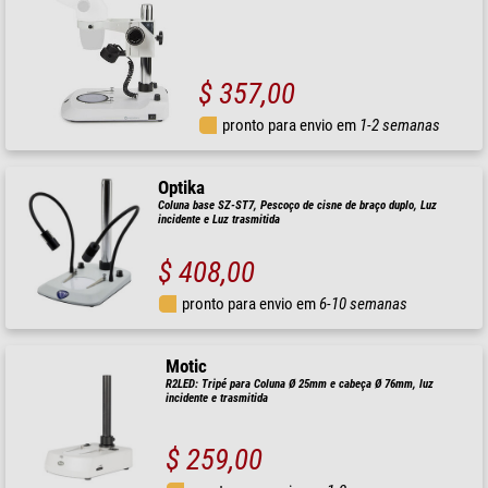
$ 357,00
pronto para envio em
1-2 semanas
Optika
Coluna base SZ-ST7, Pescoço de cisne de braço duplo, Luz
incidente e Luz trasmitida
$ 408,00
pronto para envio em
6-10 semanas
Motic
R2LED: Tripé para Coluna Ø 25mm e cabeça Ø 76mm, luz
incidente e trasmitida
$ 259,00