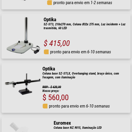
pronto para envio em
1-2 semanas
Optika
SZ-ST3, 210x270 mm, Coluna Ø32x 275 mm, Luz incidente + Luz
trasmitida, 60 LED
$ 415,00
pronto para envio em
6-10 semanas
Optika
Coluna base SZ-STLX, Overhanging stand, braço único, com
focagem, com iluminação
RRP: $ 620,00
Nosso preço:
$ 560,00
pronto para envio em
6-10 semanas
Euromex
Coluna base NZ.9015, Iluminação LED