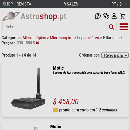
SHOP
REVISTA
%SALE%
PT / $
Categorias:
Microscópios
>
Microscópios
>
Lupas stéreo
>
Pillar stands
Preços:
230 - 580 $
Produto 1 - 14 de 14
Ordenar por:
Motic
Suporte de luz transmitida com placa de base larga (ESD)
$ 458,00
pronto para envio em
1-2 semanas
Motic