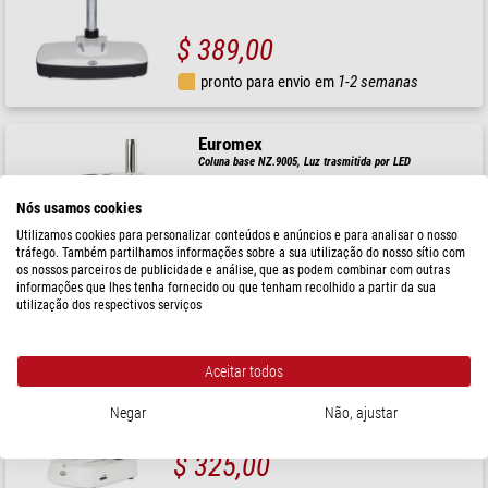
$ 389,00
pronto para envio em
1-2 semanas
Euromex
Coluna base NZ.9005, Luz trasmitida por LED
Nós usamos cookies
Utilizamos cookies para personalizar conteúdos e anúncios e para analisar o nosso
tráfego. Também partilhamos informações sobre a sua utilização do nosso sítio com
$ 457,00
os nossos parceiros de publicidade e análise, que as podem combinar com outras
informações que lhes tenha fornecido ou que tenham recolhido a partir da sua
pronto para envio em
1-2 semanas
utilização dos respectivos serviços
Motic
Aceitar todos
Tripé R2GG: Coluna Ø 25mm e cabeça Ø 76mm, luz incidente e
trasmitida
Negar
Não, ajustar
$ 325,00